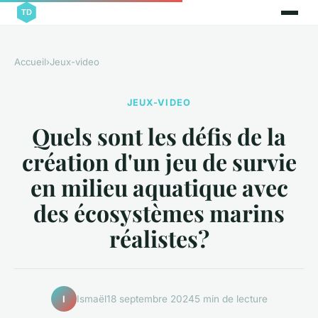
Accueil
›
Jeux-video
JEUX-VIDEO
Quels sont les défis de la
création d'un jeu de survie
en milieu aquatique avec
des écosystèmes marins
réalistes?
Ismaël
18 septembre 2024
5 min de lecture
I